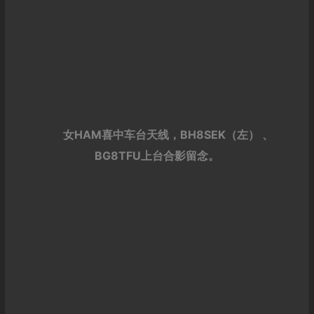
女HAM喜中车台天线，BH8SEK（左） 、
BG8TFU上台合影留念。