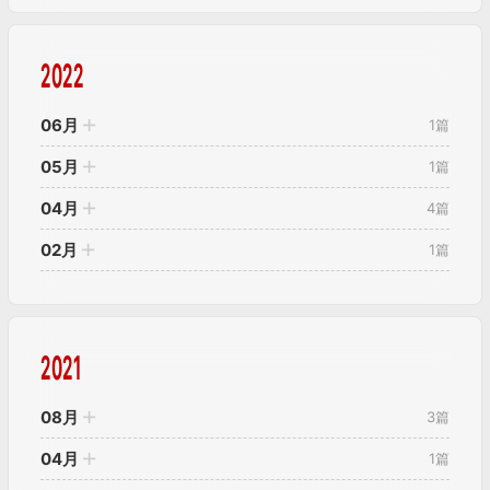
2022
06月
1篇
05月
1篇
04月
4篇
02月
1篇
2021
08月
3篇
04月
1篇