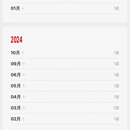
01月
1篇
2024
10月
1篇
09月
1篇
06月
1篇
05月
1篇
04月
1篇
03月
2篇
02月
1篇