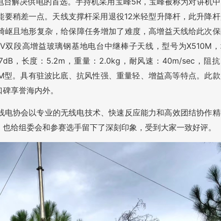
电台解决供电的首选。手持机采用宝峰5R，宝峰被称为对讲机中
能要稍差一点。天线支撑杆采用退役12米轻型升降杆，此升降杆
崎岖且地形复杂，给保障任务增加了难度，高增益天线给此次保
V双段高增益玻璃钢基地电台中继棒子天线，型号为X510M，
1.7dB，长度：5.2m，重量：2.0kg，耐风速：40m/sec，阻
口：M型。具有驻波比底、抗风性强、重量轻、增益高等特点。此款
口碑享誉海内外。
线电协会以专业的无线电技术、快速反应能力和高效团结协作精
，也给组委会和参赛选手留下了深刻印象，受到大家一致好评。