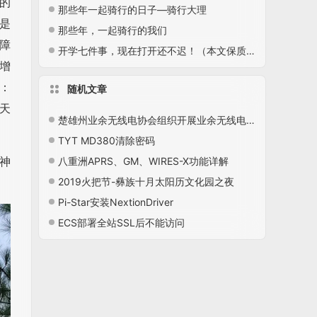
的
那些年一起骑行的日子—骑行大理
是
那些年，一起骑行的我们
障
开学七件事，现在打开还不迟！（本文保质期：永久）
增
抗：
随机文章
天
楚雄州业余无线电协会组织开展业余无线电台操作技术能力培训和考试工作
TYT MD380清除密码
神
八重洲APRS、GM、WIRES-X功能详解
2019火把节-彝族十月太阳历文化园之夜
Pi-Star安装NextionDriver
ECS部署全站SSL后不能访问