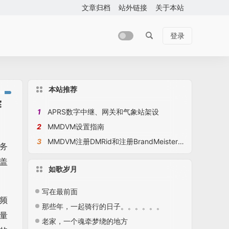
文章归档
站外链接
关于本站
登录
本站推荐
赛
1
APRS数字中继、网关和气象站架设
2
MMDVM设置指南
3
MMDVM注册DMRid和注册BrandMeister设置静态组呼
务
盖
如歌岁月
写在最前面
心频
那些年，一起骑行的日子。。。。。。
量
老家，一个魂牵梦绕的地方