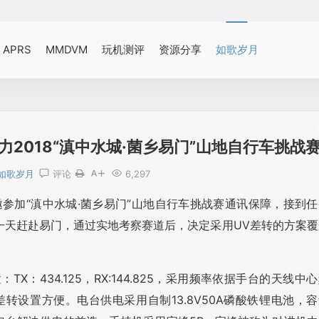
APRS
MMDVM
玩机测评
资源分享
如歌岁月
2018“滇中水城·菌乡易门”山地自行车挑战
如歌岁月
评论
6,297
邀参加“滇中水城·菌乡易门”山地自行车挑战赛通讯保障，接到任
一天赶赴易门，通过实地考察赛道后，决定采用UV差转的方案覆
：TX：434.125，RX:144.825，采用频率依据手台的天线中
转设置方便。电台供电采用自制13.8V50A磷酸铁锂电池，容