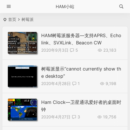
HAM小站
首页
树莓派
HAM树莓派服务器—支持APRS、Echo
link、SVXLink、Beacon CW
2020年9月3日
5
23,183
树莓派显示“cannot currently show th
e desktop”
2020年4月28日
1
9,198
Ham Clock—卫星通讯爱好者的桌面时
钟
2020年4月27日
3
19,756