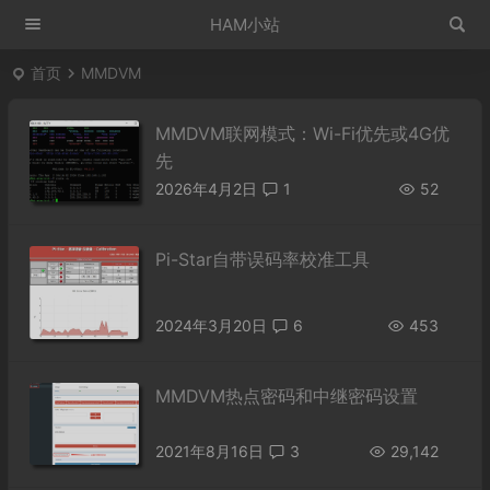
HAM小站
首页
MMDVM
MMDVM联网模式：Wi-Fi优先或4G优
先
2026年4月2日
1
52
Pi-Star自带误码率校准工具
2024年3月20日
6
453
MMDVM热点密码和中继密码设置
2021年8月16日
3
29,142