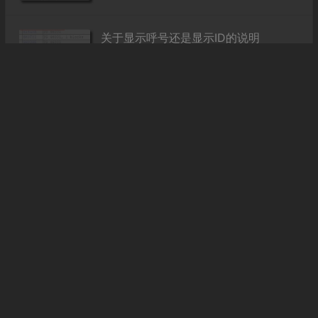
关于显示呼号还是显示ID的说明
2020年2月25日
3
43,200
MMDVM仪表盘时间错误解决方法
2020年1月14日
6
14,795
请为您的热点配置安全密码
2019年9月12日
2
25,715
MMDVM （Multi-Mode Digital Voice
Modem）