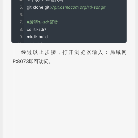
（三）在系统启动时运行OpenWebRX
1.安装tmux：
复制
sudo apt
-
get
 install tmux
2.然后编辑/etc/rc.local（需要root用户下修
改）。在exit 0之前添加此行：
复制
sudo 
-
H 
-
u pi tmux 
new
-
d 
-
s openwebrx
-
session 
'bash 
（别忘了用正确的路径替代OpenWebRX！）
重新启动Pi，OpenWebRX将自动运行。