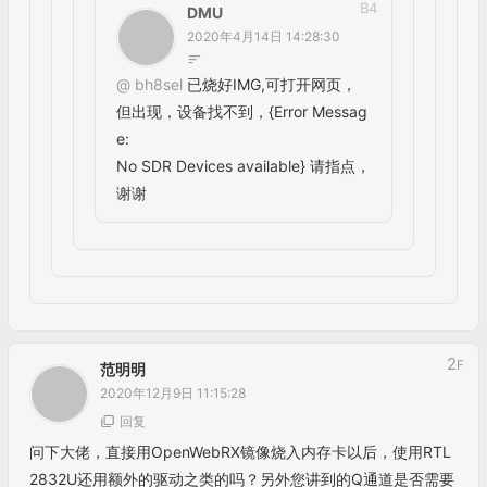
@
BH4FPW
是的，最新版去除了DMR、YSF的制
式解码了。
B
3
BH4FPW
2021年11月23日 11:21:31
回复
@
bh8sel
还是有办法解决的. [https://best
ofcpp.com/repo/knatterfunker-codecserv
er-softmbe](
https://bestofcpp.com/repo/
knatterfunker-codecserver-softmbe
)
B
4
Bi4jgm
2022年5月14日 01:14:56
@
BH4FPW
经过好几个网站的跳转，
我已经把软件解码安装上了，可以数
字DMR可以解码~