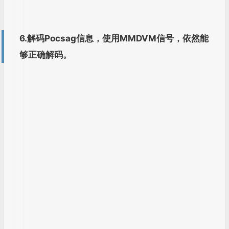
（一）树莓派烧录Raspbian系统
（二）安装依赖项，获取并构建RTL-SDR，
安装编译OpenWebRX
复制
＃安装依赖项
sudo apt
-
get
 install build
-
essential git libfftw3
-
dev cmake
＃下载
rtl
-
sdr
源代码
git clone git
:
//git.osmocom.org/rtl-sdr.git
#编译rtl-sdr驱动
cd rtl
-
sdr
/
mkdir build
cd build