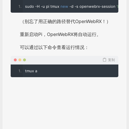
https://github.com/ha7ilm/openwebrx
/wiki
https://www.vr2xkp.org
https://ibcl.us
https://blog.sdr.hu
https://bg3iqs.com
C4FM
POCSAG
DMR
SDR
树莓派
APRS
14
9
5
评论
访客
作者