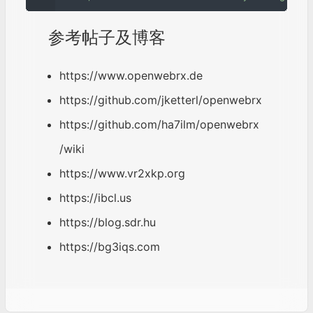
OpenWebRX – Open Source SDR Web App for E
veryone! | for license see LICENSE file in the pa
ckage
____________________________________________________
_____________________________________________
Author contact info: Andras Retzler, HA7ILM
[openwebrx-main] Configuration script not spe
cified. I will use: “config_webrx.py”
[openwebrx-main] nmux_bufsize = 602112, nm
ux_bufcnt = 84
[openwebrx-main] Started rtl_thread: rtl_sdr -s
2400000 -f 432650000 -p 0 -g 5 -| nmux –buf
size 602112 –bufcnt 84 –port 4951 –address 12
7.0.0.1
[openwebrx-main] Waiting for I/Q server to star
t…
Illegal instruction