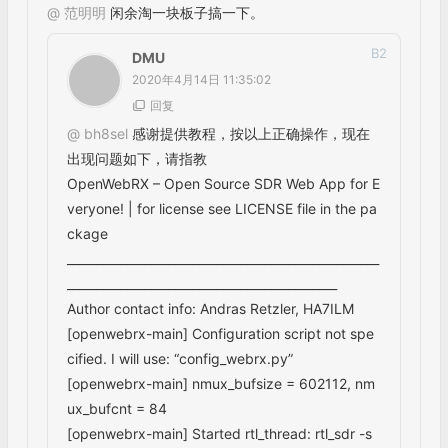
2020年4月14日 12:01:54
@
bh8sel
感谢 回复，是不是刷他的
镜像？如果是，他的下载地址，下载
不了，您能否传一份，谢谢
B
4
Bh8sel
2020年4月14日 12:34:32
@
bh8sel
加我QQ，我传给你。
B
4
DMU
2020年4月14日 14:28:30
@
bh8sel
已烧好IMG,可打开网页，
但出现，设备找不到，{Error Messag
e:
No SDR Devices available} 请指点，