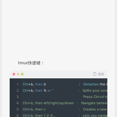
1
F
范明明
2020年4月2日 09:43:08
回复
有闲钱了一定要买个树莓派研究下。我也有两台RTL-SDR一直
躺在抽屉里。
无线电方面也只是用收音机听听，SDR一直都搞不清楚如何接收
短波。
B
1
Bh8sel
2020年4月2日 20:12:59
回复
@
范明明
闲余淘一块板子搞一下。
B
2
DMU
2020年4月14日 11:35:02
回复
@
bh8sel
感谢提供教程，按以上正确操作，现在
出现问题如下，请指教