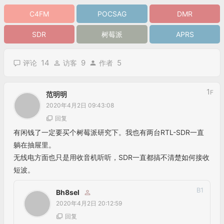
Found 1 device(s):
0: Realtek, RTL2838UHIDIR, SN: 00000001
Using device 0: Generic RTL2832U OEM
Found Rafael Micro R820T tuner
Sampling at 2400000 S/s.
Tuned to 432650000 Hz.
Tuner gain set to 3.70 dB.
Reading samples in async mode…
Signal caught, exiting!
Short write, samples lost, exiting!
User cancel, exiting…
B
3
Bh8sel
2020年4月14日 11:59:23
回复
@
DMU
提示“未指定配置脚本”，可能还是你
配置上的问题，如不行，就直接刷固件吧！
B
4
DMU