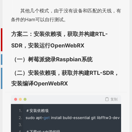
cd csdr
如执行上述禁用DVB-T驱动程序不成功，出现
make
“usb_claim_interface error -6, Failed to open
sudo make install
rtlsdr device #0.”，则需要按如下添加：
＃编辑
OpenWebRX
配置或保留默认值
将dvb_usb_rtl28xxu内核模块列入黑名单（需
nano 
../
openwebrx
/
config_webrx
.
py 
要root用户下修改）：
＃运行
OpenWebRX
在/etc/modprobe.d/blacklist-rtlsdr.conf下创
cd 
../
openwebrx
./
openwebrx
.
py
建文件，内容为：
复制
blacklist dvb_usb_rtl28xxu
某些内核模块会锁定USB设备，需要在使用SDR
设备之前将其禁用。如果内核模块未正确列入黑名
单，则可能会出现“device not found”错误。