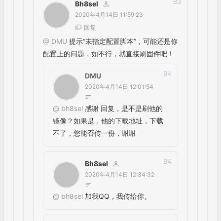
3
F
BH4FPW
2021年11月10日 10:25:48
回复
想问下DMR， YSF这些类型是怎么加上去的， 我安装的上面没
有。 ubuntu openwebrx最新版
B
1
BH4FPW
2021年11月10日 14:09:52
回复
@
BH4FPW
目前所知, 1.0好像是有DMR这些选项的, 1.1
都已经去除. 目前rpi镜像有两个版本, 一个是5.31, 一个是
8.3. 5.31的可能是1.0.
B
2
Bh8sel
2021年11月11日 17:54:50
回复