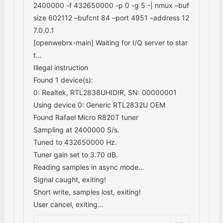
谢谢
2
F
范明明
2020年12月9日 11:15:28
回复
问下大佬，直接用OpenWebRX镜像烧入内存卡以后，使用RTL
2832U还用额外的驱动之类的吗？另外您讲到的Q通道是否需要
对RTL进行改装加装瓷片电容？
B
1
Bh8sel
2020年12月9日 15:34:23
回复
@
范明明
原文里我就是使用RTL2832U来演示了。