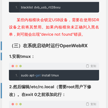
tmux快捷键：
复制
Ctrl
+
b
,
then
 d                                
:
Detaches
 the tmux 
Ctrl
+
b
,
then
%
or
"                        :   Splits your screen 
                                                          Press Ctrl+d 
Ctrl+b, then left/right/up/down   :   Navigate between spl
Ctrl+b, then c                                :   Creates a new wi
Ctrl+b, then 1-2-3...                      :   Lets you navigat
参考帖子及博客
https://www.openwebrx.de
https://github.com/jketterl/openwebrx