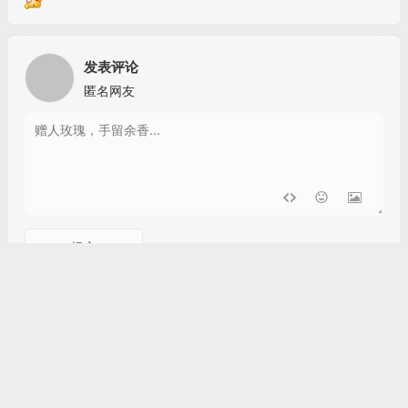
回复
51G3+建伍207手台，从解码数据看 很少能解开八重洲的APRS
数据包，建伍710的倒是很容易
发表评论
匿名网友
提交