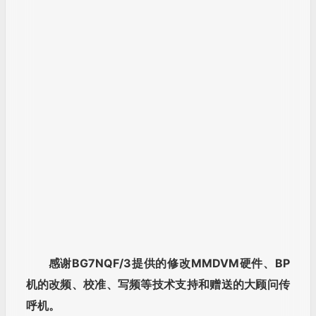
感谢BG7NQF/3提供的修改MMDVM硬件、BP
机的改频、校准、写频等技术支持
和赠送的大顾问传
呼机。
MMDVM
POCSAG
11
8
2
评论
访客
作者
1
F