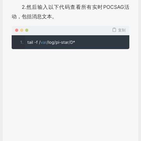
2.然后输入以下代码查看所有实时POCSAG活
动，包括消息文本。
复制
tail 
-
f 
/
var
/
log
/
pi
-
star
/
D
*