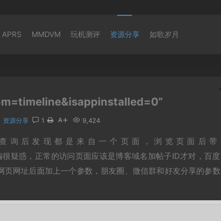
APRS
MMDVM
玩机测评
资源分享
如歌岁月
imeline&isappinstalled=0”
资源分享
1
9,424
，查询后发现都是来自一个页面，浏览页面后带
d=0”等字样，小编很疑惑，正常的访问页面应该是博客域名加帖子ID才对，百
网页网址后面加上一个参数，朋友圈、微信群和好友分享的参数