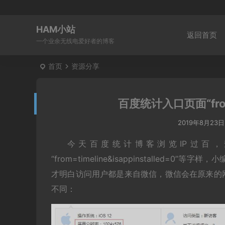
HAM小站
返回首页
一个业余无线电爱好者的博客
首页
资源分享
百度统计入口页面“from=t
2019年8月23日
今天百度统计博客浏览IP过百
“from=timeline&isappinstalle
才明白访问用户都是来自微信，微信会在原来的
不同：