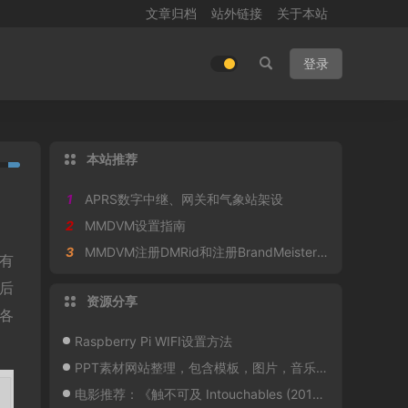
文章归档
站外链接
关于本站
登录
本站推荐
1
APRS数字中继、网关和气象站架设
2
MMDVM设置指南
3
MMDVM注册DMRid和注册BrandMeister设置静态组呼
有
度后
资源分享
各
Raspberry Pi WIFI设置方法
PPT素材网站整理，包含模板，图片，音乐，特效，插件，转换等等
电影推荐：《触不可及 Intouchables (2011)》