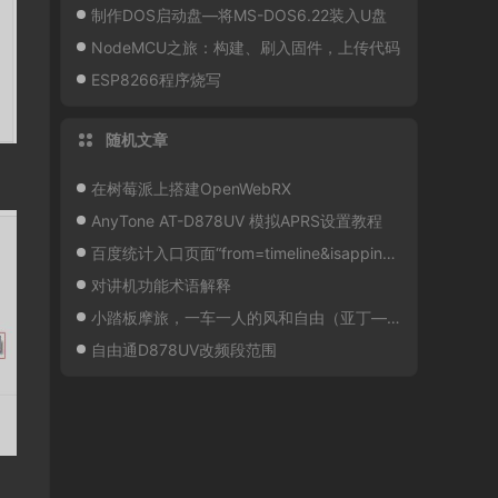
制作DOS启动盘—将MS-DOS6.22装入U盘
NodeMCU之旅：构建、刷入固件，上传代码
ESP8266程序烧写
随机文章
在树莓派上搭建OpenWebRX
AnyTone AT-D878UV 模拟APRS设置教程
百度统计入口页面“from=timeline&isappinstalled=0”
对讲机功能术语解释
小踏板摩旅，一车一人的风和自由（亚丁—俄初山—俄亚大村—水洛）
自由通D878UV改频段范围