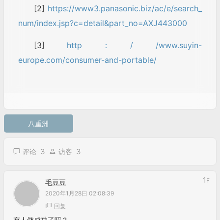
[2]
https://www3.panasonic.biz/ac/e/search_
num/index.jsp?c=detail&part_no=AXJ443000
[3]
http：/ /www.suyin-
europe.com/consumer-and-portable/
八重洲
3
3
评论
访客
1
F
毛豆豆
2020年1月28日 02:08:39
回复
有人做成功了吗？