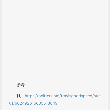
参考
[1]
https://twitter.com/travisgoodspeed/stat
us/602492616685518849